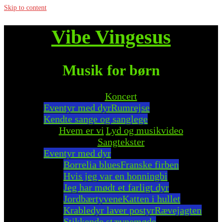
Skip to content
Vibe Vingesus
Musik for børn
Koncert
Eventyr med dyr
Rumrejse
Kendte sange og sanglege
Hvem er vi
Lyd og musikvideo
Sangtekster
Eventyr med dyr
Borrelia blues
Franske firben
Hvis jeg var en honningbi
Jeg har mødt et farligt dyr
Jordbærtyvene
Katten i hullet
Krabledyr laver postyr
Rævejagten
Stikkende stævnemøde