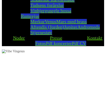
Tudsens forårslur
Vinbjergsnegle bossa
Rumrejse
Merkur
Venus
Mars med brass
Aftendis (Jorden)
Jupiter
Andromeda
Stjernestøv
Noder
Presse
Kontakt
Fotos
Pdf koncerter
Pdf CV