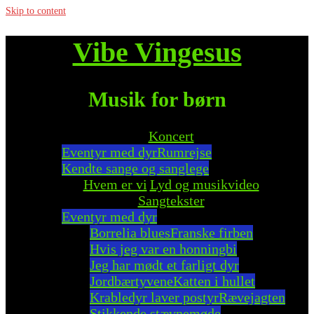
Skip to content
Vibe Vingesus
Musik for børn
Koncert
Eventyr med dyr
Rumrejse
Kendte sange og sanglege
Hvem er vi
Lyd og musikvideo
Sangtekster
Eventyr med dyr
Borrelia blues
Franske firben
Hvis jeg var en honningbi
Jeg har mødt et farligt dyr
Jordbærtyvene
Katten i hullet
Krabledyr laver postyr
Rævejagten
Stikkende stævnemøde