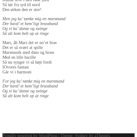
Så tør fra syd til nord
Den ørken den er stor!
Men jeg ku’ tænke mig en marsmand
Der havd’ et hem’ligt brassband
Og vi ku’ danse og swinge
Så alt kom helt op at ringe
Mars, åh Mars det er no’et bras
Det er så svært at spille
Marsmusik med dans og brass
Med en lille bacille
Så nu synger vi så højt fordi
IOvores fantasi
Går vi i harmoni
For jeg ku’ tænke mig en marsmand
Der havd’ et hem’ligt brassband
Og vi ku’ danse og swinge
Så alt kom helt op at ringe
Proudly powered by WordPress
|
Theme:
Sydney
by aThemes.