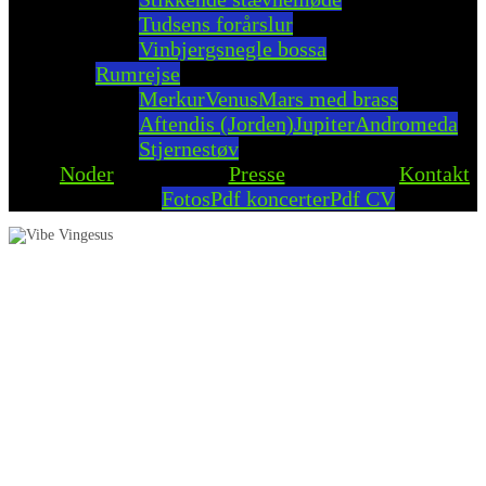
Tudsens forårslur
Vinbjergsnegle bossa
Rumrejse
Merkur
Venus
Mars med brass
Aftendis (Jorden)
Jupiter
Andromeda
Stjernestøv
Noder
Presse
Kontakt
Fotos
Pdf koncerter
Pdf CV