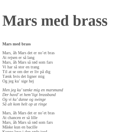
Mars med brass
Mars med brass
Mars, åh Mars det er no’et bras
At rejsen er så lang
Mars, åh Mars så rød som fars
Vi har så stor en trang
Til at se om der er liv på dig
Tænk hvis det ligner mig
Og jeg ku’ sige hej
Men jeg ku’ tænke mig en marsmand
Der havd’ et hem’ligt brassband
Og vi ku’ danse og swinge
Så alt kom helt op at ringe
Mars, åh Mars det er no’et bras
At chancen er så lille
Mars, åh Mars så rød som fars
Måske kun en bacille
Kunne leve i den røde jord