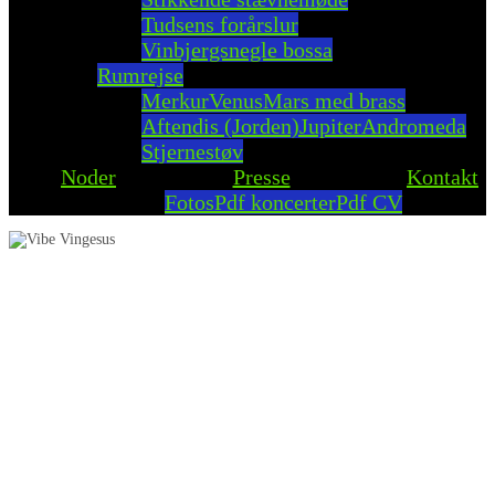
Tudsens forårslur
Vinbjergsnegle bossa
Rumrejse
Merkur
Venus
Mars med brass
Aftendis (Jorden)
Jupiter
Andromeda
Stjernestøv
Noder
Presse
Kontakt
Fotos
Pdf koncerter
Pdf CV