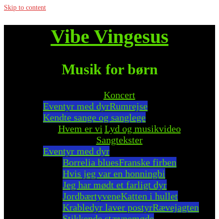
Skip to content
Vibe Vingesus
Musik for børn
Koncert
Eventyr med dyr
Rumrejse
Kendte sange og sanglege
Hvem er vi
Lyd og musikvideo
Sangtekster
Eventyr med dyr
Borrelia blues
Franske firben
Hvis jeg var en honningbi
Jeg har mødt et farligt dyr
Jordbærtyvene
Katten i hullet
Krabledyr laver postyr
Rævejagten
Stikkende stævnemøde